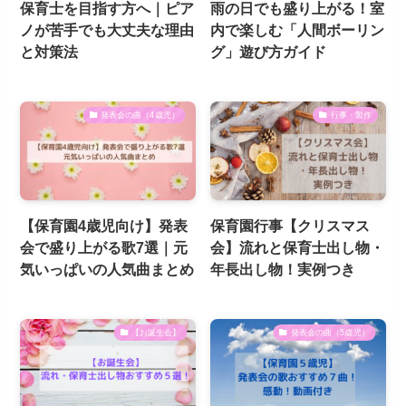
保育士を目指す方へ｜ピア
雨の日でも盛り上がる！室
ノが苦手でも大丈夫な理由
内で楽しむ「人間ボーリン
と対策法
グ」遊び方ガイド
発表会の曲（4歳児）
行事・製作
【保育園4歳児向け】発表
保育園行事【クリスマス
会で盛り上がる歌7選｜元
会】流れと保育士出し物・
気いっぱいの人気曲まとめ
年長出し物！実例つき
【お誕生会】
発表会の曲（5歳児）