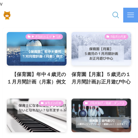
v
▶ 月別おたより ▶ 1月
5歳児の月案
【保育園】年中４歳児の
保育園【月案】５歳児の１
１月月間計画（月案）例文
月月間計画お正月遊び中心
保育士の日常
【室内遊び・遊戯・ダンス】