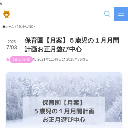
v
ホーム
5歳児の月案
保育園【月案】５歳児の１月月間
2025
7/03
計画お正月遊び中心
2021年11月9日
2025年7月3日
5歳児の月案