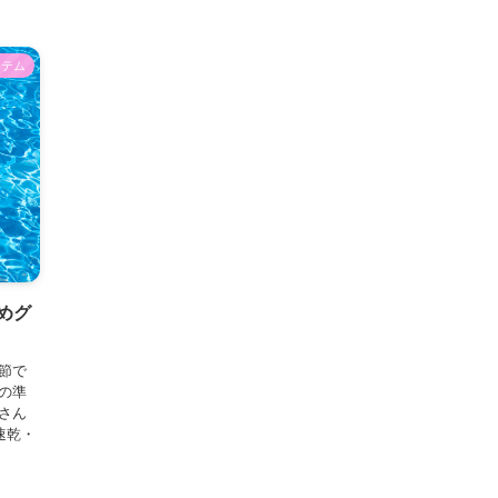
イテム
めグ
節で
の準
さん
速乾・