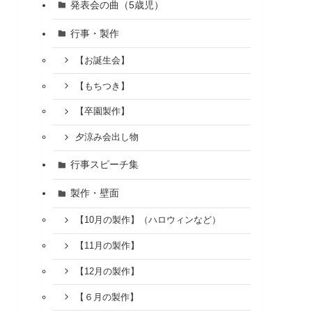
発表会の曲（5歳児）
行事・製作
【お誕生会】
【もちつき】
【卒園製作】
夕涼み会出し物
行事スピーチ集
製作・壁面
【10月の製作】（ハロウィンなど）
【11月の製作】
【12月の製作】
【６月の製作】