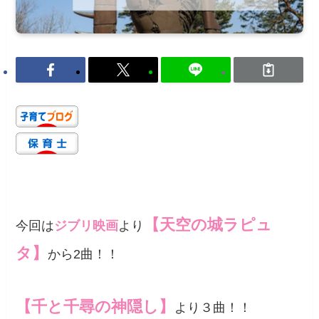
【天空の城ラピュ
今回は
ジブリ映画
より
タ】
から2曲！！
【千と千尋の神隠し】
より３曲！！