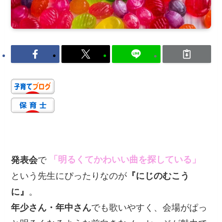
発表会
で
「明るくてかわいい曲を探している」
という先生にぴったりなのが
『にじのむこう
に』
。
年少さん・年中さん
でも歌いやすく、会場がぱっ