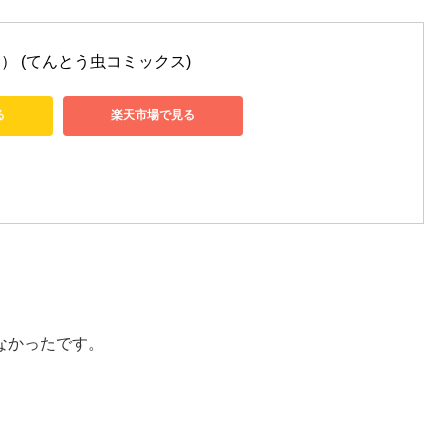
） (てんとう虫コミックス)
る
楽天市場で見る
なかったです。