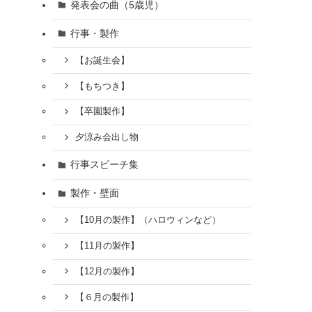
発表会の曲（5歳児）
行事・製作
【お誕生会】
【もちつき】
【卒園製作】
夕涼み会出し物
行事スピーチ集
製作・壁面
【10月の製作】（ハロウィンなど）
【11月の製作】
【12月の製作】
【６月の製作】