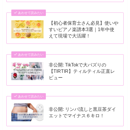
あわせて読みたい
【初心者保育士さん必見】使いや
すいピアノ楽譜本3選｜1年中使
えて現場で大活躍！
あわせて読みたい
非公開: TikTokで大バズりの
【TIRTIR】ティルティル正直レ
ビュー
あわせて読みたい
非公開: リンパ流しと黒豆茶ダイ
エットでマイナス６キロ！