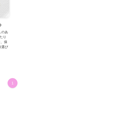
め
しのあ
たり
は、保
歌選び
1