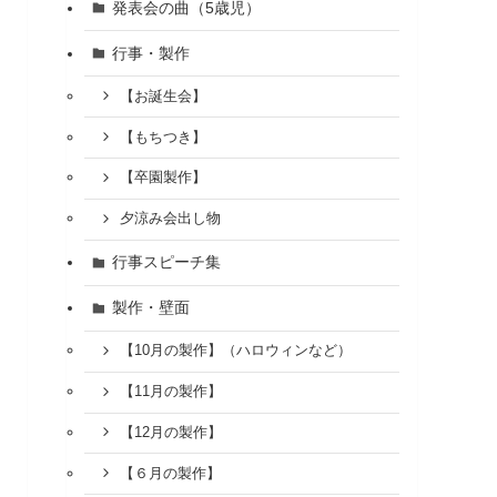
発表会の曲（5歳児）
行事・製作
【お誕生会】
【もちつき】
【卒園製作】
夕涼み会出し物
行事スピーチ集
製作・壁面
【10月の製作】（ハロウィンなど）
【11月の製作】
【12月の製作】
【６月の製作】