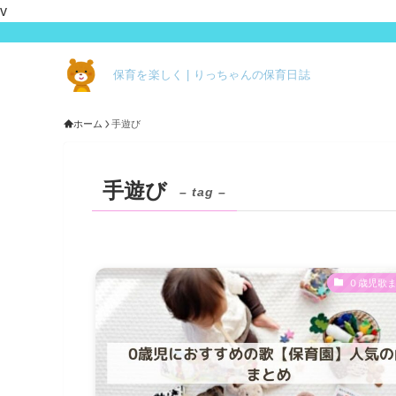
v
保育を楽しく | りっちゃんの保育日誌
ホーム
手遊び
手遊び
– tag –
０歳児歌