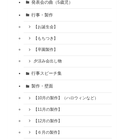
発表会の曲（5歳児）
行事・製作
【お誕生会】
【もちつき】
【卒園製作】
夕涼み会出し物
行事スピーチ集
製作・壁面
【10月の製作】（ハロウィンなど）
【11月の製作】
【12月の製作】
【６月の製作】