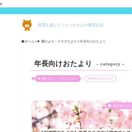
v
保育を楽しく | りっちゃんの保育日誌
ホーム
▶ 園だより・クラスだより
年長向けおたより
年長向けおたより
– category –
▶ 園だより・クラスだより
年長向けおたより
年長向けお