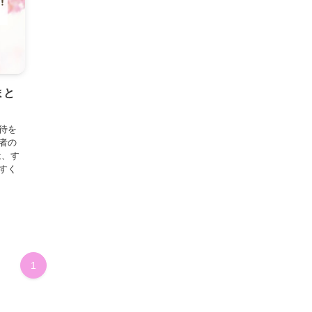
まと
待を
者の
は、す
すく
1