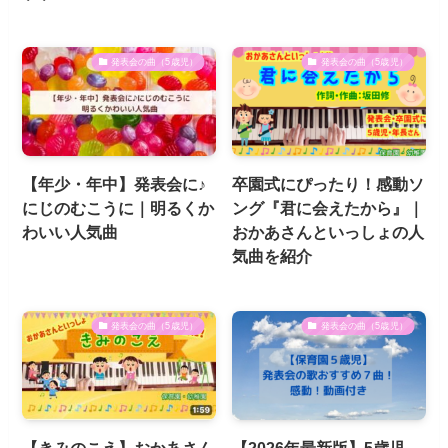
発表会の曲（5歳児）
発表会の曲（5歳児）
【年少・年中】発表会に♪
卒園式にぴったり！感動ソ
にじのむこうに｜明るくか
ング『君に会えたから』｜
わいい人気曲
おかあさんといっしょの人
気曲を紹介
発表会の曲（5歳児）
発表会の曲（5歳児）
【きみのこえ】おかあさん
【2026年最新版】5歳児