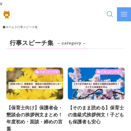
v
ホーム
行事スピーチ集
行事スピーチ集
– category –
行事スピーチ集
行事スピーチ集
【保育士向け】保護者会・
【そのまま読める】保育士
懇談会の挨拶例文まとめ！
の進級式挨拶例文！子ども
年度初め・面談・締めの言
も保護者も安心
葉