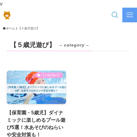
v
ホーム
【５歳児遊び】
【５歳児遊び】
– category –
【５歳児遊び】
【保育園・5歳児】ダイナ
ミックに楽しめるプール遊
び5選！水あそびのねらい
や安全対策も！